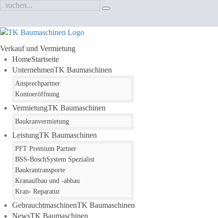
Verkauf und Vermietung
Home
Startseite
Unternehmen
TK Baumaschinen
Ansprechpartner
Kontoeröffnung
Vermietung
TK Baumaschinen
Baukranvermietung
Leistung
TK Baumaschinen
PFT Premium Partner
BSS-Bosch
System Spezialist
Baukrantransporte
Kranaufbau und -abbau
Kran
- Reparatur
Gebrauchtmaschinen
TK Baumaschinen
News
TK Baumaschinen