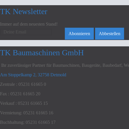
TK Newsletter
Immer auf dem neuesten Stand!
TK Baumaschinen GmbH
Ihr zuverlässiger Partner für Baumaschinen, Baugeräte, Baubedarf, We
Am Stoppelkamp 2, 32758 Detmold
Zentrale : 05231 61665 0
Fax : 05231 61665 20
Verkauf : 05231 61665 15
Vermietung: 05231 61665 16
Buchhaltung: 05231 61665 17