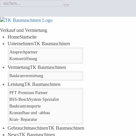
Verkauf und Vermietung
Home
Startseite
Unternehmen
TK Baumaschinen
Ansprechpartner
Kontoeröffnung
Vermietung
TK Baumaschinen
Baukranvermietung
Leistung
TK Baumaschinen
PFT Premium Partner
BSS-Bosch
System Spezialist
Baukrantransporte
Kranaufbau und -abbau
Kran
- Reparatur
Gebrauchtmaschinen
TK Baumaschinen
News
TK Baumaschinen