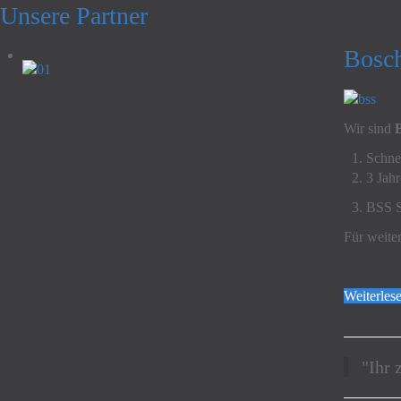
Unsere Partner
Bosch
Wir sind
Schnel
3 Jah
BSS S
Für weite
Weiterles
"Ihr 