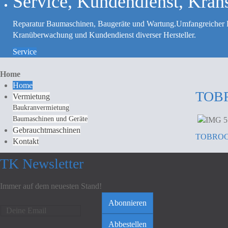
Service, Kundendienst, Kran
Reparatur Baumaschinen, Baugeräte und Wartung.Umfangreicher 
Kranüberwachung und Kundendienst diverser Hersteller.
Service
Home
Home
TOB
Vermietung
Baukranvermietung
Baumaschinen und Geräte
Gebrauchtmaschinen
TOBROC
Kontakt
TK Newsletter
Immer auf dem neuesten Stand!