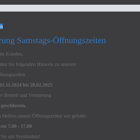
en
ung Samstags-Öffnungszeiten
rte Kunden,
chten Sie folgenden Hinweis zu unseren
fnungszeiten.
1.11.2024 bis 28.02.2025
ser Betrieb und Vermietung
geschlossen.
 bleiben unsere Öffnungszeiten wie gehabt:
von 7.00 - 17.00
 Sie um Verständnis!