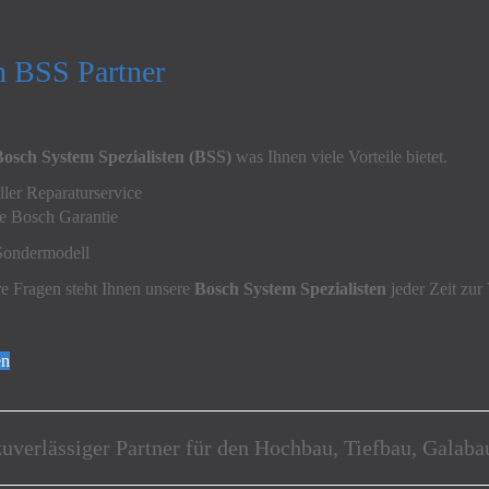
 BSS Partner
Bosch System Spezialisten (BSS)
was Ihnen viele Vorteile bietet.
ler Reparaturservice
re Bosch Garantie
ondermodell
re Fragen steht Ihnen unsere
Bosch System Spezialisten
jeder Zeit zur
en
zuverlässiger Partner für den Hochbau, Tiefbau, Galab