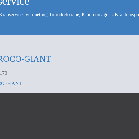
service
Kranservice :Vermietung Turmdrehkrane, Kranmontagen - Krantranspo
ROCO-GIANT
O-GIANT