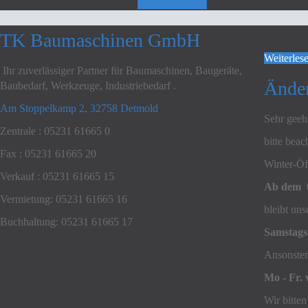
TK Baumaschinen GmbH
Weiterles
Ihr zuverlässiger Partner für Baumaschinen, Baugeräte,
Änder
Baubedarf, Werkzeuge, Industriebedarf .
Am Stoppelkamp 2, 32758 Detmold
Sehr geeh
Zentrale : 05231 61665 0
bitte bea
Fax : 05231 61665 20
Winter-Öf
Verkauf : 05231 61665 15
Ab dem 0
Vermietung: 05231 61665 16
bleibt un
Buchhaltung: 05231 61665 17
Samstags 
Ansonsten
Mo - Fr. 
Wir bitten